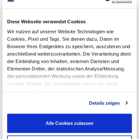
Diese Webseite verwendet Cookies
Pharmaindustrie
Wir nutzen auf unserer Website Technologien wie
Cookies, Pixel und Tags. Sie dienen dazu, Daten im
Browser Ihres Endgerätes zu speichern, auszulesen und
anschließend weiterzuverarbeiten. Die Verarbeitung dient
der Einbindung von Inhalten, externen Diensten und
Elementen Dritter, der statistischen Analyse/Messung,
der personalisierten Werbung sowie der Einbindung
sozialer Medien. Zur Verarbeitung setzen wir einige
In der Forschung
Dienste und Inhalte von Anbietern ein. In unserer
Datenschutzerklärung informieren wir Sie u. a. über
Details zeigen
Datenübermittlungen in Länder, die nicht Bestandteil des
EWR sind. Ohne Ihre Einwilligung dürfen wir nur die
Cookies und andere Technologien auf Ihren Endgeräten
Alle Cookies zulassen
verarbeiten, die für den Betrieb dieser Website unbedingt
erforderlich sind (Funktionell). Für alle anderen