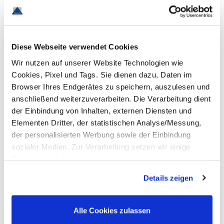
Verwendete Produkte
Diese Webseite verwendet Cookies
Wir nutzen auf unserer Website Technologien wie
Cookies, Pixel und Tags. Sie dienen dazu, Daten im
Browser Ihres Endgerätes zu speichern, auszulesen und
FlowMarker®
anschließend weiterzuverarbeiten. Die Verarbeitung dient
der Einbindung von Inhalten, externen Diensten und
Elementen Dritter, der statistischen Analyse/Messung,
der personalisierten Werbung sowie der Einbindung
sozialer Medien. Zur Verarbeitung setzen wir einige
Dienste und Inhalte von Anbietern ein. In unserer
Datenschutzerklärung informieren wir Sie u. a. über
Details zeigen
Hydra & FlowTracer
Datenübermittlungen in Länder, die nicht Bestandteil des
EWR sind. Ohne Ihre Einwilligung dürfen wir nur die
Cookies und andere Technologien auf Ihren Endgeräten
Alle Cookies zulassen
verarbeiten, die für den Betrieb dieser Website unbedingt