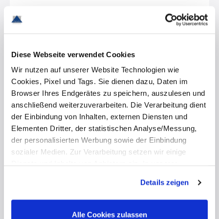
FlowMarker II ®
Funkfernsteuerung
Diese Webseite verwendet Cookies
Wir nutzen auf unserer Website Technologien wie
Cookies, Pixel und Tags. Sie dienen dazu, Daten im
Browser Ihres Endgerätes zu speichern, auszulesen und
anschließend weiterzuverarbeiten. Die Verarbeitung dient
Herunterladen
der Einbindung von Inhalten, externen Diensten und
Elementen Dritter, der statistischen Analyse/Messung,
der personalisierten Werbung sowie der Einbindung
sozialer Medien. Zur Verarbeitung setzen wir einige
FlowMarker II ®
Dienste und Inhalte von Anbietern ein. In unserer
Datenschutzerklärung informieren wir Sie u. a. über
Details zeigen
Datenübermittlungen in Länder, die nicht Bestandteil des
EWR sind. Ohne Ihre Einwilligung dürfen wir nur die
Funkfernsteuerung
Cookies und andere Technologien auf Ihren Endgeräten
Gebrauchsanweisung
Alle Cookies zulassen