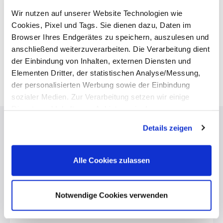
Wir nutzen auf unserer Website Technologien wie
Research Activities
Cookies, Pixel und Tags. Sie dienen dazu, Daten im
Browser Ihres Endgerätes zu speichern, auszulesen und
anschließend weiterzuverarbeiten. Die Verarbeitung dient
der Einbindung von Inhalten, externen Diensten und
Elementen Dritter, der statistischen Analyse/Messung,
der personalisierten Werbung sowie der Einbindung
sozialer Medien. Zur Verarbeitung setzen wir einige
Dienste und Inhalte von Anbietern ein. In unserer
Datenschutzerklärung informieren wir Sie u. a. über
Details zeigen
Datenübermittlungen in Länder, die nicht Bestandteil des
EWR sind. Ohne Ihre Einwilligung dürfen wir nur die
Download Fog Fluids
Cookies und andere Technologien auf Ihren Endgeräten
Alle Cookies zulassen
verarbeiten, die für den Betrieb dieser Website unbedingt
erforderlich sind (Funktionell). Für alle anderen
Anwendungsfälle (Messung/ Marketing) ist Ihre
Notwendige Cookies verwenden
MSDS
Einwilligung erforderlich. Die Einwilligung bezieht sich
sowohl auf die Einwilligung gemäß Art. 6 Abs. 1 lit. a