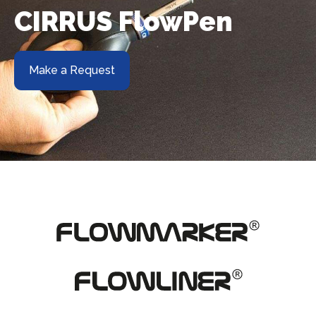
CIRRUS FlowPen
About us
Make a Request
Contact