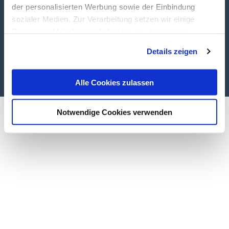
der personalisierten Werbung sowie der Einbindung
sozialer Medien. Zur Verarbeitung setzen wir einige
Dienste und Inhalte von Anbietern ein. In unserer
Datenschutzerklärung informieren wir Sie u. a. über
Details zeigen
Datenübermittlungen in Länder, die nicht Bestandteil des
Copyright © 2020 Your Company, Inc.
EWR sind. Ohne Ihre Einwilligung dürfen wir nur die
Cookies und andere Technologien auf Ihren Endgeräten
Alle Cookies zulassen
verarbeiten, die für den Betrieb dieser Website unbedingt
erforderlich sind (Funktionell). Für alle anderen
Notwendige Cookies verwenden
Anwendungsfälle (Messung/ Marketing) ist Ihre
Einwilligung erforderlich. Die Einwilligung bezieht sich
sowohl auf die Einwilligung gemäß Art. 6 Abs. 1 lit. a
DSGVO als auch auf die Einwilligung gemäß § 25 Abs. 1
TDDDG. Ihre Einwilligung ist freiwillig, für die Nutzung
unserer Website nicht erforderlich und kann jederzeit mit
Wirkung für die Zukunft über das Icon links unten auf
unserer Website widerrufen werden. Weiterführende
Informationen zum Datenschutz bei Tintschl und über
Tintschl selbst finden Sie in unserer