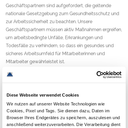
Geschäftspartnern sind aufgefordert, die geltende
nationale Gesetzgebung zum Gesundheitsschutz und
zur Arbeitssicherheit zu beachten. Unsere
Geschäftspartnern müssen aktiv Maßnahmen ergreifen,
um arbeitsbedingte Unfälle, Erkrankungen und
Todesfälle zu verhindern, so dass ein gesundes und
sicheres Arbeitsumfeld für Mitarbeiterinnen und
Mitarbeiter gewährleistet ist.
Leitsatz 7
Beachtung des Umweltschutzes: Der
Tintschl Unternehmensgruppe ist der Umweltschutz
ein wichtiges Anliegen, weshalb wir Wert darauflegen,
Diese Webseite verwendet Cookies
dass Umweltrisiken und negative Auswirkungen auf die
Wir nutzen auf unserer Website Technologien wie
Umwelt durch vorsorgende Maßnahmen möglichst
Cookies, Pixel und Tags. Sie dienen dazu, Daten im
geringgehalten werden. Dazu zählen insbesondere:
Browser Ihres Endgerätes zu speichern, auszulesen und
anschließend weiterzuverarbeiten. Die Verarbeitung dient
die Reduzierung des Energieverbrauchs und von