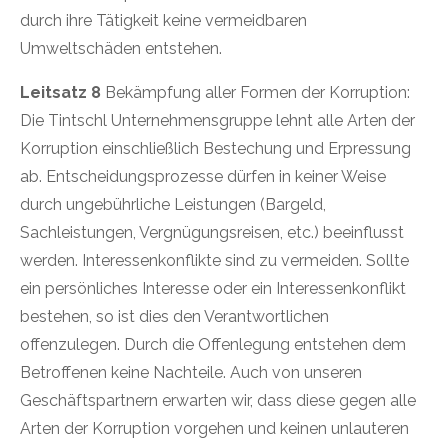
Informationen zum Datenschutz bei Tintschl und über
durch ihre Tätigkeit keine vermeidbaren
Tintschl selbst finden Sie in unserer
Umweltschäden entstehen.
Datenschutzerklärung
und in unserem
Impressum
.
Leitsatz 8
Bekämpfung aller Formen der Korruption:
Die Tintschl Unternehmensgruppe lehnt alle Arten der
Korruption einschließlich Bestechung und Erpressung
ab. Entscheidungsprozesse dürfen in keiner Weise
durch ungebührliche Leistungen (Bargeld,
Sachleistungen, Vergnügungsreisen, etc.) beeinflusst
werden. Interessenkonflikte sind zu vermeiden. Sollte
ein persönliches Interesse oder ein Interessenkonflikt
bestehen, so ist dies den Verantwortlichen
offenzulegen. Durch die Offenlegung entstehen dem
Betroffenen keine Nachteile. Auch von unseren
Geschäftspartnern erwarten wir, dass diese gegen alle
Arten der Korruption vorgehen und keinen unlauteren