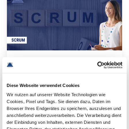
BEWERBER
Der Scrum Master:
Diese Webseite verwendet Cookies
Master Mind in agilen
Wir nutzen auf unserer Website Technologien wie
Cookies, Pixel und Tags. Sie dienen dazu, Daten im
Prozessen
Browser Ihres Endgerätes zu speichern, auszulesen und
anschließend weiterzuverarbeiten. Die Verarbeitung dient
Simon Umminger
der Einbindung von Inhalten, externen Diensten und
Elementen Dritter, der statistischen Analyse/Messung,