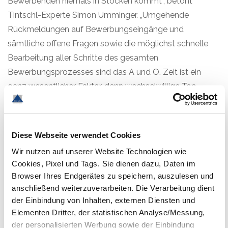
Bewerbenden niemals in Stocken kommt“, betont
Tintschl-Experte Simon Umminger. „Umgehende
Rückmeldungen auf Bewerbungseingänge und
sämtliche offene Fragen sowie die möglichst schnelle
Bearbeitung aller Schritte des gesamten
Bewerbungsprozesses sind das A und O. Zeit ist ein
ganz wesentlicher Faktor, denn wechselwillige Top-
Kandidaten sind nicht lange auf dem Arbeitsmarkt
verfügbar. Wer zu spät auf sie zukommt oder sie zu
lange warten lässt, hat sie verloren.“
Diese Webseite verwendet Cookies
Wir nutzen auf unserer Website Technologien wie
Cookies, Pixel und Tags. Sie dienen dazu, Daten im
Digitale Automatisierungsprozesse können da gute
Browser Ihres Endgerätes zu speichern, auszulesen und
Dienste leisten. Spezielle Recruitment Softwares und -
anschließend weiterzuverarbeiten. Die Verarbeitung dient
der Einbindung von Inhalten, externen Diensten und
Anwendungen erledigen Standardaufgaben digital, von
Elementen Dritter, der statistischen Analyse/Messung,
der automatischen Eingangsbestätigung bis hin zur
der personalisierten Werbung sowie der Einbindung