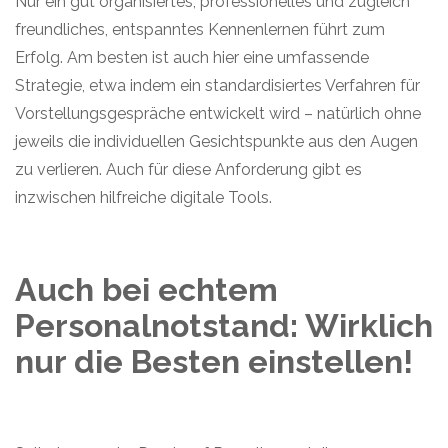
Nur ein gut organisiertes, professionelles und zugleich
Datenschutzerklärung
und in unserem
Impressum
.
freundliches, entspanntes Kennenlernen führt zum
Erfolg. Am besten ist auch hier eine umfassende
Strategie, etwa indem ein standardisiertes Verfahren für
Vorstellungsgespräche entwickelt wird – natürlich ohne
jeweils
die individuellen Gesichtspunkte aus den Augen
zu verlieren.
A
uch für diese Anforderung
gibt es
inzwischen
hilfreiche
digitale Tools.
Auch bei echtem
Personalnotstand:
W
irklich
nur die Besten
einstellen!