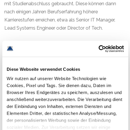
mit Studienabschluss gebraucht. Diese können dann
nach einigen Jahren Berufserfahrung höhere
Karrierestufen erreichen, etwa als Senior IT Manager,
Lead Systems Engineer oder Director of Tech.
Folgende
Ausbildungsgänge eignen
Diese Webseite verwendet Cookies
sich als Basis für eine
Wir nutzen auf unserer Website Technologien wie
Tätigkeit im IT Support:
Cookies, Pixel und Tags. Sie dienen dazu, Daten im
Browser Ihres Endgerätes zu speichern, auszulesen und
Fachinformatiker Systemintegration
anschließend weiterzuverarbeiten. Die Verarbeitung dient
IT-Systemelektroniker
der Einbindung von Inhalten, externen Diensten und
IT-Systemkaufmann/-frau
Elementen Dritter, der statistischen Analyse/Messung,
der personalisierten Werbung sowie der Einbindung
sozialer Medien. Zur Verarbeitung setzen wir einige