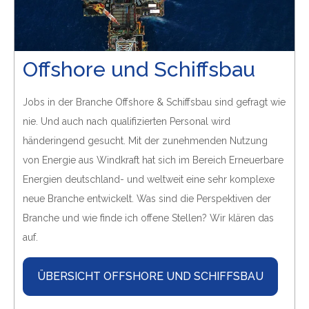
unserer Website widerrufen werden. Weiterführende
Informationen zum Datenschutz bei Tintschl und über
Tintschl selbst finden Sie in unserer
Datenschutzerklärung
und in unserem
Impressum
.
Offshore und Schiffsbau
Jobs in der Branche Offshore & Schiffsbau sind gefragt wie
nie. Und auch nach qualifizierten Personal wird
händeringend gesucht. Mit der zunehmenden Nutzung
von Energie aus Windkraft hat sich im Bereich Erneuerbare
Energien deutschland- und weltweit eine sehr komplexe
neue Branche entwickelt. Was sind die Perspektiven der
Branche und wie finde ich offene Stellen? Wir klären das
auf.
ÜBERSICHT OFFSHORE UND SCHIFFSBAU