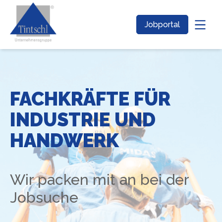
Jobportal
FACHKRÄFTE FÜR
INDUSTRIE UND
HANDWERK
Wir packen mit an bei der
Jobsuche