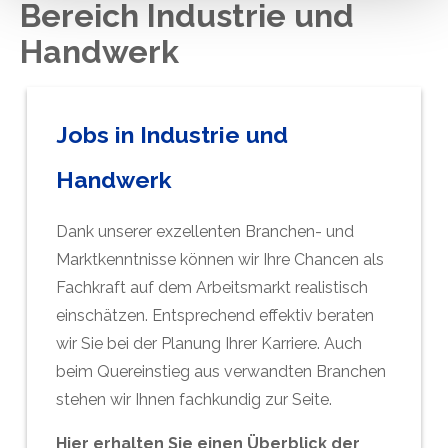
Bereich Industrie und
unserer Website nicht erforderlich und kann jederzeit mit
Handwerk
Wirkung für die Zukunft über das Icon links unten auf
unserer Website widerrufen werden. Weiterführende
Informationen zum Datenschutz bei Tintschl und über
Tintschl selbst finden Sie in unserer
Jobs in Industrie und
Datenschutzerklärung
und in unserem
Impressum
.
Handwerk
Dank unserer exzellenten Branchen- und
Marktkenntnisse können wir Ihre Chancen als
Fachkraft auf dem Arbeitsmarkt realistisch
einschätzen. Entsprechend effektiv beraten
wir Sie bei der Planung Ihrer Karriere. Auch
beim Quereinstieg aus verwandten Branchen
stehen wir Ihnen fachkundig zur Seite.
Hier erhalten Sie einen Überblick der