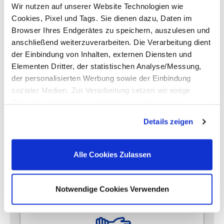
Wir nutzen auf unserer Website Technologien wie
gewinnen Sie definitiv an Marktwert!
Cookies, Pixel und Tags. Sie dienen dazu, Daten im
Browser Ihres Endgerätes zu speichern, auszulesen und
anschließend weiterzuverarbeiten. Die Verarbeitung dient
der Einbindung von Inhalten, externen Diensten und
Elementen Dritter, der statistischen Analyse/Messung,
der personalisierten Werbung sowie der Einbindung
sozialer Medien. Zur Verarbeitung setzen wir einige
Dienste und Inhalte von Anbietern ein. In unserer
Fairness und Flexibilität
Datenschutzerklärung informieren wir Sie u. a. über
Details zeigen
Home Office, flexible Arbeitszeitmodelle
Datenübermittlungen in Länder, die nicht Bestandteil des
und attraktive Konditionen! Wir finden
EWR sind. Ohne Ihre Einwilligung dürfen wir nur die
Cookies und andere Technologien auf Ihren Endgeräten
gemeinsam mit Ihnen die idealen
Alle Cookies Zulassen
verarbeiten, die für den Betrieb dieser Website unbedingt
Rahmenbedingungen, damit Sie Ihre
erforderlich sind (Funktionell). Für alle anderen
Karriereziele verwirklichen können.
Anwendungsfälle (Messung/ Marketing) ist Ihre
Notwendige Cookies Verwenden
Einwilligung erforderlich. Die Einwilligung bezieht sich
sowohl auf die Einwilligung gemäß Art. 6 Abs. 1 lit. a
DSGVO als auch auf die Einwilligung gemäß § 25 Abs. 1