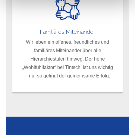
TDDDG. Ihre Einwilligung ist freiwillig, für die Nutzung
unserer Website nicht erforderlich und kann jederzeit mit
Wirkung für die Zukunft über das Icon links unten auf
unserer Website widerrufen werden. Weiterführende
Familiäres Miteinander
Informationen zum Datenschutz bei Tintschl und über
Wir leben ein offenes, freundliches und
Tintschl selbst finden Sie in unserer
Datenschutzerklärung
und in unserem
Impressum
.
familiäres Miteinander über alle
Hierarchiestufen hinweg. Der hohe
„Wohlfühlfaktor“ bei Tintschl ist uns wichtig
– nur so gelingt der gemeinsame Erfolg.