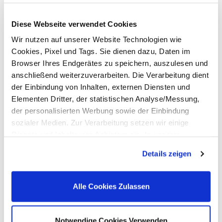
telefonisch und digital werden Sie von uns
immer persönlich betreut.
Diese Webseite verwendet Cookies
Wir nutzen auf unserer Website Technologien wie
Cookies, Pixel und Tags. Sie dienen dazu, Daten im
Browser Ihres Endgerätes zu speichern, auszulesen und
anschließend weiterzuverarbeiten. Die Verarbeitung dient
der Einbindung von Inhalten, externen Diensten und
Elementen Dritter, der statistischen Analyse/Messung,
der personalisierten Werbung sowie der Einbindung
Branchen- und Kundenvielfalt
sozialer Medien. Zur Verarbeitung setzen wir einige
Dienste und Inhalte von Anbietern ein. In unserer
Nutzen Sie uns als Chancengeber für Ihren
Datenschutzerklärung informieren wir Sie u. a. über
beruflichen Werdegang. Dank unserer
Details zeigen
Datenübermittlungen in Länder, die nicht Bestandteil des
langjährigen Erfahrung haben wir Zugang
EWR sind. Ohne Ihre Einwilligung dürfen wir nur die
zu zahlreichen attraktiven Unternehmen.
Cookies und andere Technologien auf Ihren Endgeräten
Alle Cookies Zulassen
verarbeiten, die für den Betrieb dieser Website unbedingt
erforderlich sind (Funktionell). Für alle anderen
Anwendungsfälle (Messung/ Marketing) ist Ihre
Notwendige Cookies Verwenden