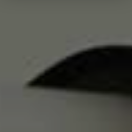
TDDDG. Ihre Einwilligung ist freiwillig, für die Nutzung
unserer Website nicht erforderlich und kann jederzeit mit
Wirkung für die Zukunft über das Icon links unten auf
unserer Website widerrufen werden. Weiterführende
Informationen zum Datenschutz bei Tintschl und über
Tintschl selbst finden Sie in unserer
Datenschutzerklärung
und in unserem
Impressum
.