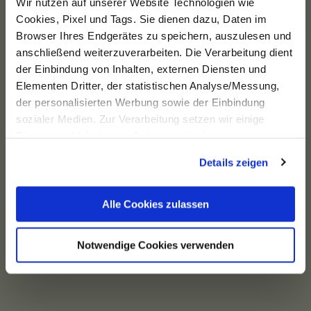
Wir nutzen auf unserer Website Technologien wie
Cookies, Pixel und Tags. Sie dienen dazu, Daten im
Browser Ihres Endgerätes zu speichern, auszulesen und
anschließend weiterzuverarbeiten. Die Verarbeitung dient
der Einbindung von Inhalten, externen Diensten und
Elementen Dritter, der statistischen Analyse/Messung,
der personalisierten Werbung sowie der Einbindung
sozialer Medien. Zur Verarbeitung setzen wir einige
Dienste und Inhalte von Anbietern ein. In unserer
Datenschutzerklärung informieren wir Sie u. a. über
Details zeigen
Datenübermittlungen in Länder, die nicht Bestandteil des
EWR sind. Ohne Ihre Einwilligung dürfen wir nur die
Cookies und andere Technologien auf Ihren Endgeräten
Alle Cookies zulassen
verarbeiten, die für den Betrieb dieser Website unbedingt
erforderlich sind (Funktionell). Für alle anderen
Notwendige Cookies verwenden
Anwendungsfälle (Messung/ Marketing) ist Ihre
Einwilligung erforderlich. Die Einwilligung bezieht sich
sowohl auf die Einwilligung gemäß Art. 6 Abs. 1 lit. a
DSGVO als auch auf die Einwilligung gemäß § 25 Abs. 1