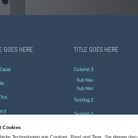
LE GOES HERE
TITLE GOES HERE
 Case
Column 3
Sub Nav
le
Sub Nav
This
Testing 2
ect
Testing 3
t Cookies
bsite Technologien wie Cookies, Pixel und Tags. Sie dienen daz