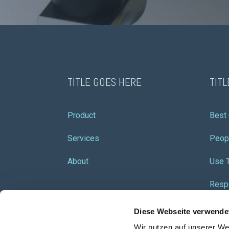
TITLE GOES HERE
TIT
Product
Best
Services
Peop
About
Use 
Resp
Diese Webseite verwende
Wir nutzen auf unserer We