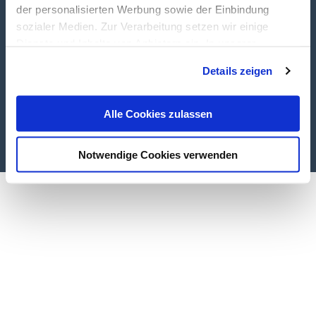
der personalisierten Werbung sowie der Einbindung
sozialer Medien. Zur Verarbeitung setzen wir einige
Dienste und Inhalte von Anbietern ein. In unserer
Datenschutzerklärung informieren wir Sie u. a. über
Details zeigen
Datenübermittlungen in Länder, die nicht Bestandteil des
EWR sind. Ohne Ihre Einwilligung dürfen wir nur die
Cookies und andere Technologien auf Ihren Endgeräten
Alle Cookies zulassen
Copyright © 2020 Your Company, Inc.
verarbeiten, die für den Betrieb dieser Website unbedingt
erforderlich sind (Funktionell). Für alle anderen
Notwendige Cookies verwenden
Anwendungsfälle (Messung/ Marketing) ist Ihre
Einwilligung erforderlich. Die Einwilligung bezieht sich
sowohl auf die Einwilligung gemäß Art. 6 Abs. 1 lit. a
DSGVO als auch auf die Einwilligung gemäß § 25 Abs. 1
TDDDG. Ihre Einwilligung ist freiwillig, für die Nutzung
unserer Website nicht erforderlich und kann jederzeit mit
Wirkung für die Zukunft über das Icon links unten auf
unserer Website widerrufen werden. Weiterführende
Informationen zum Datenschutz bei Tintschl und über
Tintschl selbst finden Sie in unserer