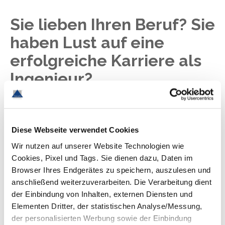
Sie lieben Ihren Beruf? Sie
haben Lust auf eine
erfolgreiche Karriere als
Ingenieur?
Jobs im Bereich Engineering
Diese Webseite verwendet Cookies
Wir nutzen auf unserer Website Technologien wie
Dank unserer exzellenten Branchen- und
Cookies, Pixel und Tags. Sie dienen dazu, Daten im
Marktkenntnisse können wir Ihre Chancen als
Browser Ihres Endgerätes zu speichern, auszulesen und
Fachkraft auf dem Arbeitsmarkt realistisch
anschließend weiterzuverarbeiten. Die Verarbeitung dient
einschätzen. Entsprechend effektiv beraten
der Einbindung von Inhalten, externen Diensten und
wir Sie bei der Planung Ihrer Engineering-
Elementen Dritter, der statistischen Analyse/Messung,
Karriere. Wenn Sie aus verwandten Branchen
der personalisierten Werbung sowie der Einbindung