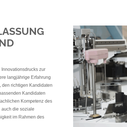
LASSUNG
UND
 Innovationsdrucks zur
ere langjährige Erfahrung
t, den richtigen Kandidaten
s passenden Kandidaten
r fachlichen Kompetenz des
 auch die soziale
higkeit im Rahmen des