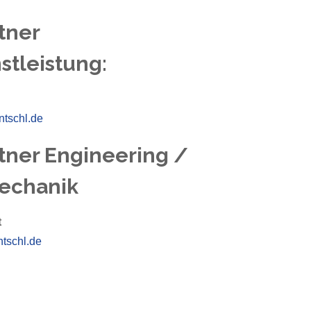
tner
stleistung:
ntschl.de
tner Engineering /
echanik
t
tschl.de