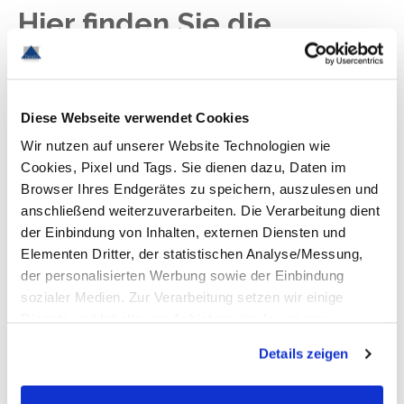
Hier finden Sie die
aktuellen
Stellenangebote aus
dem Maschinen- und
Diese Webseite verwendet Cookies
Anlagenbau
Wir nutzen auf unserer Website Technologien wie
Cookies, Pixel und Tags. Sie dienen dazu, Daten im
Browser Ihres Endgerätes zu speichern, auszulesen und
anschließend weiterzuverarbeiten. Die Verarbeitung dient
Jobs im Maschinen- und
der Einbindung von Inhalten, externen Diensten und
Elementen Dritter, der statistischen Analyse/Messung,
Anlagenbau
der personalisierten Werbung sowie der Einbindung
sozialer Medien. Zur Verarbeitung setzen wir einige
Dank unserer exzellenten Branchen- und
Dienste und Inhalte von Anbietern ein. In unserer
Marktkenntnisse können wir Ihre Chancen als
Datenschutzerklärung informieren wir Sie u. a. über
Details zeigen
Fachkraft auf dem Arbeitsmarkt realistisch
Datenübermittlungen in Länder, die nicht Bestandteil des
EWR sind. Ohne Ihre Einwilligung dürfen wir nur die
einschätzen. Entsprechend effektiv beraten