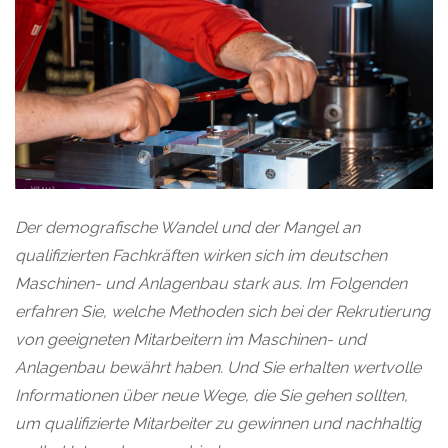
Der demografische Wandel und der Mangel an
qualifizierten Fachkräften wirken sich im deutschen
Maschinen- und Anlagenbau stark aus. Im Folgenden
erfahren Sie, welche Methoden sich bei der Rekrutierung
von geeigneten Mitarbeitern im Maschinen- und
Anlagenbau bewährt haben. Und Sie erhalten wertvolle
Informationen über neue Wege, die Sie gehen sollten,
um qualifizierte Mitarbeiter zu gewinnen und nachhaltig