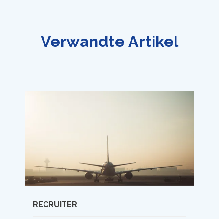
Verwandte Artikel
BEWERBER
Projektkoordinatoren
(m/w/d) – ein Job
für kommunikative
Organisationstalente