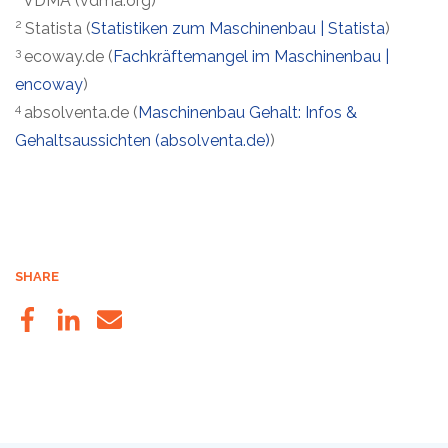
VDMA (vdma.org)
2
Statista (
Statistiken zum Maschinenbau | Statista
)
3
ecoway.de (
Fachkräftemangel im Maschinenbau |
encoway
)
4
absolventa.de (
Maschinenbau Gehalt: Infos &
Gehaltsaussichten (absolventa.de)
)
SHARE