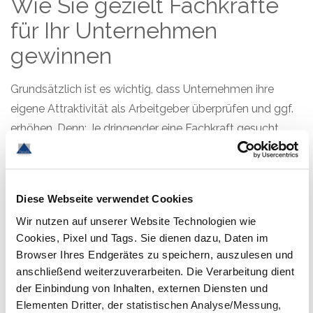
Wie Sie gezielt Fachkräfte
für Ihr Unternehmen
gewinnen
Grundsätzlich ist es wichtig, dass Unternehmen ihre
eigene Attraktivität als Arbeitgeber überprüfen und ggf.
erhöhen. Denn: Je dringender eine Fachkraft gesucht
wird, desto wählerischer darf sie sein! Der Recruiting-
Fokus sollte also klar auf den Erwartungen der Bewerber
liegen. Neuerungen wie hybride Arbeitsmodelle oder
Diese Webseite verwendet Cookies
flexible Arbeitszeiten sowie die gesamte Candidate- und
Wir nutzen auf unserer Website Technologien wie
Employer Experience gewinnen auch im Maschinen- und
Cookies, Pixel und Tags. Sie dienen dazu, Daten im
Anlagenbau immer mehr an Bedeutung. Und auch dem
Browser Ihres Endgerätes zu speichern, auszulesen und
Thema Nachhaltigkeit und Klimaschutz sollten
anschließend weiterzuverarbeiten. Die Verarbeitung dient
Unternehmen den hohen Stellenwert einräumen, den es
der Einbindung von Inhalten, externen Diensten und
auch bei Bewerbern inzwischen einnimmt.
Elementen Dritter, der statistischen Analyse/Messung,