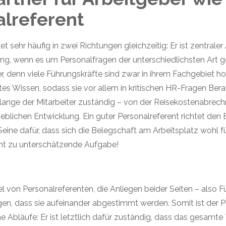
lreferent
et sehr häufig in zwei Richtungen gleichzeitig: Er ist zentral
g, wenn es um Personalfragen der unterschiedlichsten Art geh
, denn viele Führungskräfte sind zwar in ihrem Fachgebiet hoc
tes Wissen, sodass sie vor allem in kritischen HR-Fragen Ber
elange der Mitarbeiter zuständig – von der Reisekostenabrech
ieblichen Entwicklung. Ein guter Personalreferent richtet den
Seine dafür, dass sich die Belegschaft am Arbeitsplatz wohl f
ht zu unterschätzende Aufgabe!
iel von Personalreferenten, die Anliegen beider Seiten – als
gen, dass sie aufeinander abgestimmt werden. Somit ist der Pe
che Abläufe: Er ist letztlich dafür zuständig, dass das gesa