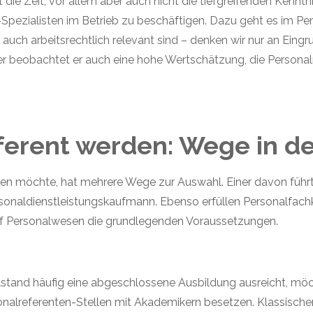
t die
Zeit,
vor allem aber auch nicht die tiefgreifenden Kenntn
-Spezialisten im Betrieb zu beschäftigen. Dazu geht es im P
uch arbeitsrechtlich relevant sind – denken wir nur an Eing
r beobachtet er auch eine hohe Wertschätzung, die Personal
ferent werden: Wege in d
en möchte, hat mehrere Wege zur Auswahl. Einer davon führt 
naldienstleistungskaufmann. Ebenso erfüllen Personalfachk
f Personalwesen die grundlegenden Voraussetzungen.
lstand häufig eine abgeschlossene Ausbildung ausreicht, mö
onalreferenten-Stellen mit Akademikern besetzen. Klassisch