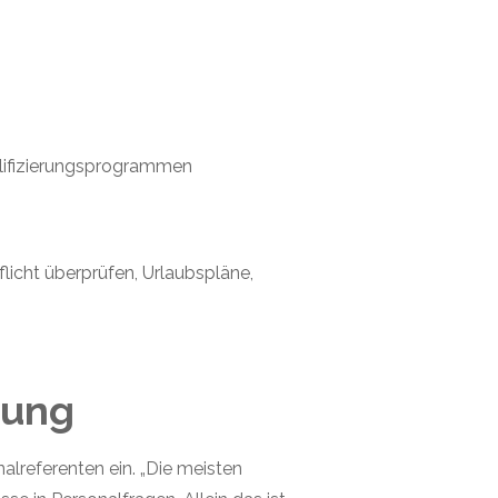
alifizierungsprogrammen
licht überprüfen, Urlaubspläne,
zung
nalreferenten ein. „Die meisten