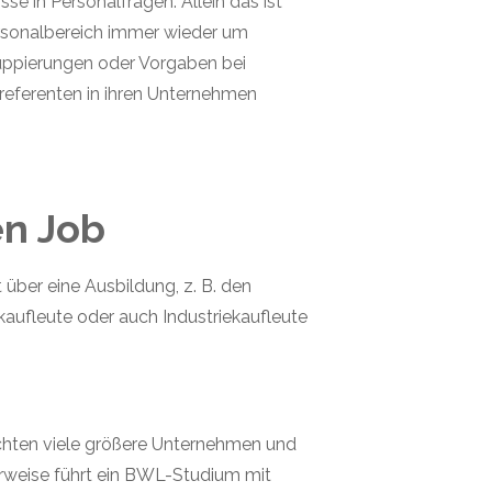
isse
in Personalfragen
. Allein das ist
ersonalbereich immer wieder um
ruppierungen oder
Vorgaben bei
referenten in ihren Unternehmen
en Job
über eine Ausbildung, z. B. den
aufleute oder auch Industriekaufleute
chten viele größere Unternehmen und
erweise führt ein BWL-Studium mit