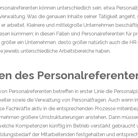
rsonalreferenten können unterschiedlich sein, etwa Personal
erwaltung. Was die genauen Inhalte seiner Tätigkeit angeht,
m er arbeitet. Kleinere und mittelgroße Unternehmen beschäfti
sen kümmern; in diesen Fällen sind Personalreferenten für pr
 größer ein Unternehmen, desto größer natürlich auch die HR-A
ie jeweils unterschiedliche Arbeitsbereiche haben.
en des Personalreferent
on Personalreferenten betreffen in erster Linie die Personal
rbeiter sowie die Verwaltung von Personalfragen. Auch wenn 
se Fachkräfte aktiv in die entsprechenden Prozesse miteinbez
ternehmen größere Umstrukturierungen anstehen. Dann müs
 welche Kompetenzen künftig im Betrieb verstärkt gebraucht w
bildungsbedarf der Mitarbeitenden festgehalten und entspre