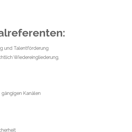
alreferenten:
ng und Talentförderung
htlich Wiedereingliederung,
en gängigen Kanälen
cherheit