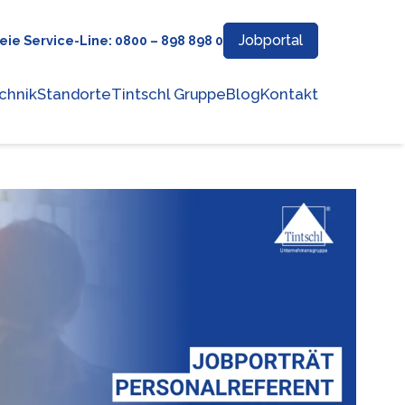
Jobportal
eie Service-Line: 0800 – 898 898 0
chnik
Standorte
Tintschl Gruppe
Blog
Kontakt