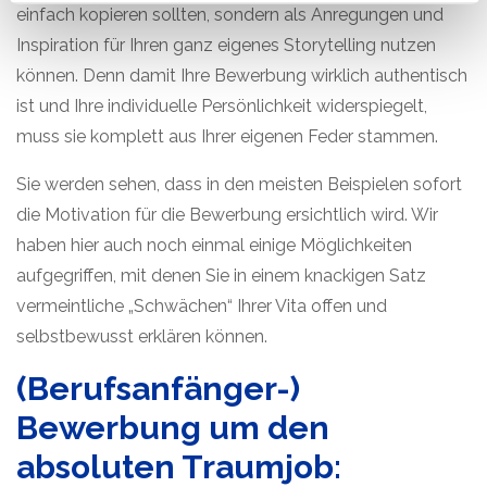
einfach kopieren sollten, sondern als Anregungen und
DSGVO als auch auf die Einwilligung gemäß § 25 Abs. 1
Inspiration für Ihren ganz eigenes Storytelling nutzen
TDDDG. Ihre Einwilligung ist freiwillig, für die Nutzung
können. Denn damit Ihre Bewerbung wirklich authentisch
unserer Website nicht erforderlich und kann jederzeit mit
Wirkung für die Zukunft über das Icon links unten auf
ist und Ihre individuelle Persönlichkeit widerspiegelt,
unserer Website widerrufen werden. Weiterführende
muss sie komplett aus Ihrer eigenen Feder stammen.
Informationen zum Datenschutz bei Tintschl und über
Tintschl selbst finden Sie in unserer
Sie werden sehen, dass in den meisten Beispielen sofort
Datenschutzerklärung
und in unserem
Impressum
.
die Motivation für die Bewerbung ersichtlich wird. Wir
haben hier auch noch einmal einige Möglichkeiten
aufgegriffen, mit denen Sie in einem knackigen Satz
vermeintliche „Schwächen“ Ihrer Vita offen und
selbstbewusst erklären können.
(Berufsanfänger-)
Bewerbung um den
absoluten Traumjob: