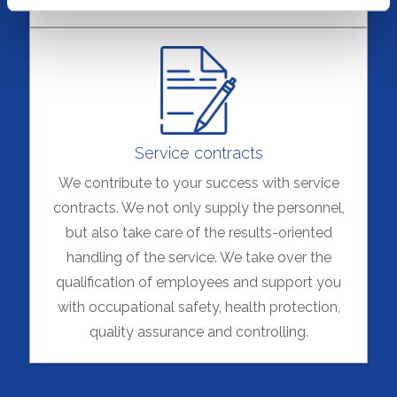
sowohl auf die Einwilligung gemäß Art. 6 Abs. 1 lit. a
DSGVO als auch auf die Einwilligung gemäß § 25 Abs. 1
TDDDG. Ihre Einwilligung ist freiwillig, für die Nutzung
unserer Website nicht erforderlich und kann jederzeit mit
Wirkung für die Zukunft über das Icon links unten auf
unserer Website widerrufen werden. Weiterführende
Informationen zum Datenschutz bei Tintschl und über
Service contracts
Tintschl selbst finden Sie in unserer
Datenschutzerklärung
und in unserem
Impressum
.
We contribute to your success with service
contracts. We not only supply the personnel,
but also take care of the results-oriented
handling of the service. We take over the
qualification of employees and support you
with occupational safety, health protection,
quality assurance and controlling.